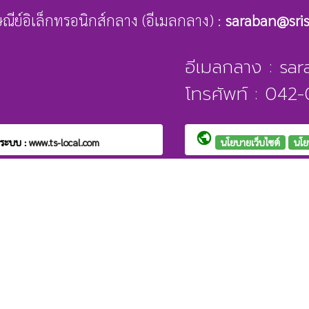
รษณีย์อิเล็กทรอนิกส์กลาง (อีเมลกลาง) :
saraban@sri
อีเมลกลาง : sa
โทรศัพท์ : 04
public
ระบบ :
www.ts-local.com
นโยบายเว็บไซต์
นโย