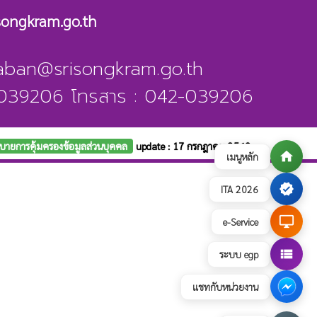
songkram.go.th
raban@srisongkram.go.th
2-039206 โทรสาร : 042-039206
บายการคุ้มครองข้อมูลส่วนบุคคล
update : 17 กรกฎาคม 2569
home
เมนูหลัก
verified
ITA 2026
desktop_windows
e-Service
view_list
ระบบ egp
แชทกับหน่วยงาน